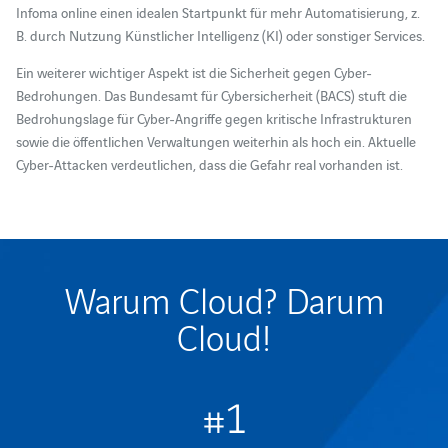
Infoma online einen idealen Startpunkt für mehr Automatisierung, z.
B. durch Nutzung Künstlicher Intelligenz (KI) oder sonstiger Services.
Ein weiterer wichtiger Aspekt ist die Sicherheit gegen Cyber-
Bedrohungen. Das Bundesamt für Cybersicherheit (BACS) stuft die
Bedrohungslage für Cyber-Angriffe gegen kritische Infrastrukturen
sowie die öffentlichen Verwaltungen weiterhin als hoch ein. Aktuelle
Cyber-Attacken verdeutlichen, dass die Gefahr real vorhanden ist.
Warum Cloud? Darum
Cloud!