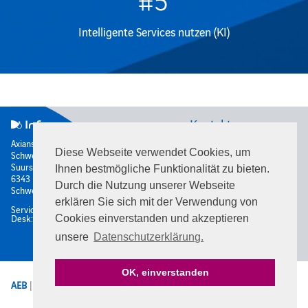
Intelligente Services nutzen (KI)
Kontakt
Axians Infoma
Diese Webseite verwendet Cookies, um
Schweiz AG
Rütistrasse 28
Suurstoffi 22
8952
Schlieren
Ihnen bestmögliche Funktionalität zu bieten.
6343
Rotkreuz
Schweiz
Durch die Nutzung unserer Webseite
Schweiz
erklären Sie sich mit der Verwendung von
Service
0800 Axians (0800
Desk:
294 267)
Cookies einverstanden und akzeptieren
unsere
Datenschutzerklärung.
OK, einverstanden
AEB
|
Datenschutz
|
Impressum