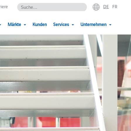
DE
FR
riere
Märkte
Kunden
Services
Unternehmen