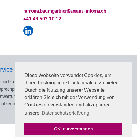
ramona.baumgartner@axians-infoma.ch
+41 43 502 10 12
rvice
Karriere
Diese Webseite verwendet Cookies, um
pport Center
Nutzen Sie die Chance und
Ihnen bestmögliche Funktionalität zu bieten.
sprechpartner
schlagen Sie beruflich neue
Durch die Nutzung unserer Webseite
rnwartung
Wege ein!
erklären Sie sich mit der Verwendung von
nutzeranmeldung
Cookies einverstanden und akzeptieren
Weiterlesen
unsere
Datenschutzerklärung.
OK, einverstanden