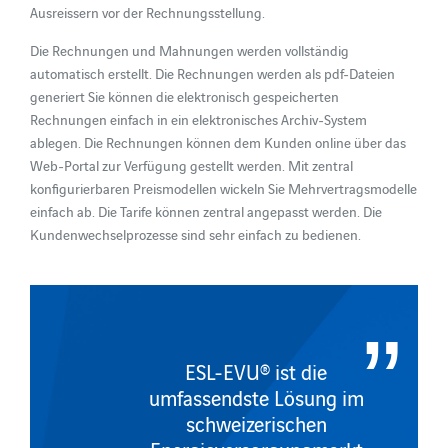
Ausreissern vor der Rechnungsstellung.
Die Rechnungen und Mahnungen werden vollständig
automatisch erstellt. Die Rechnungen werden als pdf-Dateien
generiert Sie können die elektronisch gespeicherten
Rechnungen einfach in ein elektronisches Archiv-System
ablegen. Die Rechnungen können dem Kunden online über das
Web-Portal zur Verfügung gestellt werden. Mit zentral
konfigurierbaren Preismodellen wickeln Sie Mehrvertragsmodelle
einfach ab. Die Tarife können zentral angepasst werden. Die
Kundenwechselprozesse sind sehr einfach zu bedienen.
ESL-EVU® ist die
umfassendste Lösung im
schweizerischen