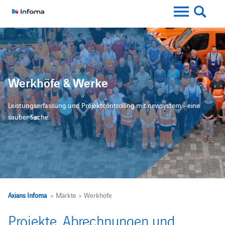
Werkhöfe & Werke
Leistungserfassung und Projektcontrolling mit newsystem - eine
sauber Sache.
Axians Infoma
> Märkte > Werkhöfe
Projekte, Abrechnungen und