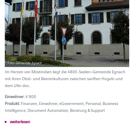
Foto: Gemeinde Egnach
Im Herzen von Mostindien liegt die 4800-Seelen-Gemeinde Egnach
mit ihren Obst- und Beerenkulturen zwischen sanften Hügeln und
dem Ufer des…
Einwohner:
4'800
Produkt:
Finanzen, Einwohner, eGovernment, Personal, Business
Intelligence, Document Automation, Beratung & Support
weiterlesen