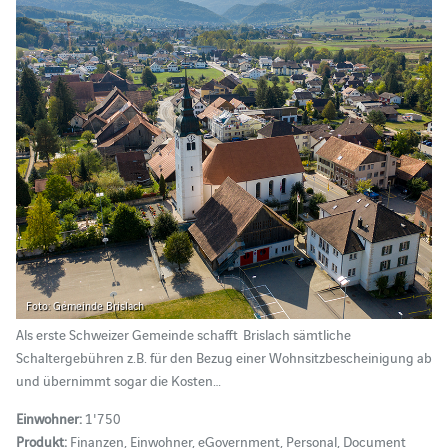
Foto: Gemeinde Brislach
Als erste Schweizer Gemeinde schafft Brislach sämtliche
Schaltergebühren z.B. für den Bezug einer Wohnsitzbescheinigung ab
und übernimmt sogar die Kosten…
Einwohner:
1'750
Produkt:
Finanzen, Einwohner, eGovernment, Personal, Document