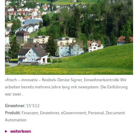
«frisch – innovativ – flexibel» Denise Signer, Einwohnerkontrolle Wir
arbeiten bereits mehrere Jahre lang mit newsystem. Die Einführung
war zwar…
Einwohner:
15'512
Produkt:
Finanzen, Einwohner, eGovernment, Personal, Document
Automation
weiterlesen