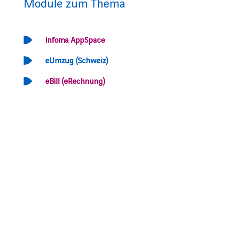
Module zum Thema
Infoma AppSpace
eUmzug (Schweiz)
eBill (eRechnung)