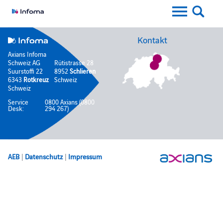
Kontakt
Axians Infoma
Schweiz AG
Rütistrasse 28
Suurstoffi 22
8952
Schlieren
6343
Rotkreuz
Schweiz
Schweiz
Service
0800 Axians (0800
Desk:
294 267)
AEB
|
Datenschutz
|
Impressum