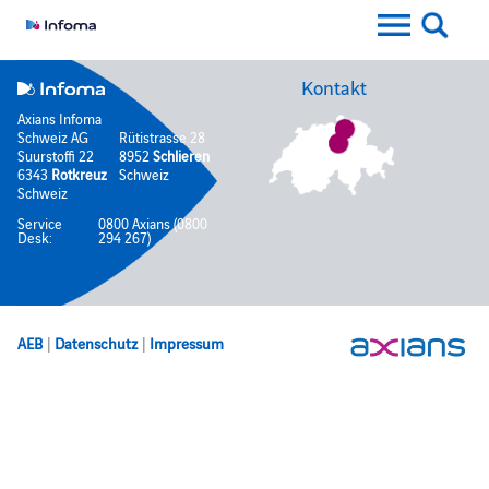
Kontakt
Axians Infoma
Schweiz AG
Rütistrasse 28
Suurstoffi 22
8952
Schlieren
6343
Rotkreuz
Schweiz
Schweiz
Service
0800 Axians (0800
Desk:
294 267)
AEB
|
Datenschutz
|
Impressum