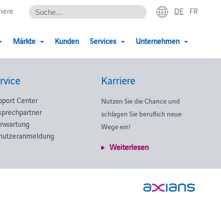
DE
FR
riere
Märkte
Kunden
Services
Unternehmen
rvice
Karriere
pport Center
Nutzen Sie die Chance und
sprechpartner
schlagen Sie beruflich neue
rnwartung
Wege ein!
nutzeranmeldung
Weiterlesen