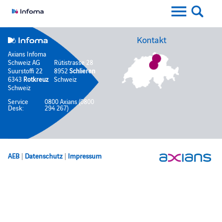
Kontakt
Axians Infoma
Schweiz AG
Rütistrasse 28
Suurstoffi 22
8952
Schlieren
6343
Rotkreuz
Schweiz
Schweiz
Service
0800 Axians (0800
Desk:
294 267)
AEB
|
Datenschutz
|
Impressum