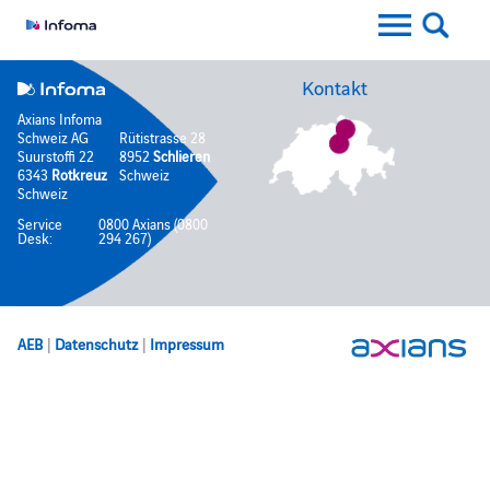
Kontakt
Axians Infoma
Schweiz AG
Rütistrasse 28
Suurstoffi 22
8952
Schlieren
6343
Rotkreuz
Schweiz
Schweiz
Service
0800 Axians (0800
Desk:
294 267)
AEB
|
Datenschutz
|
Impressum