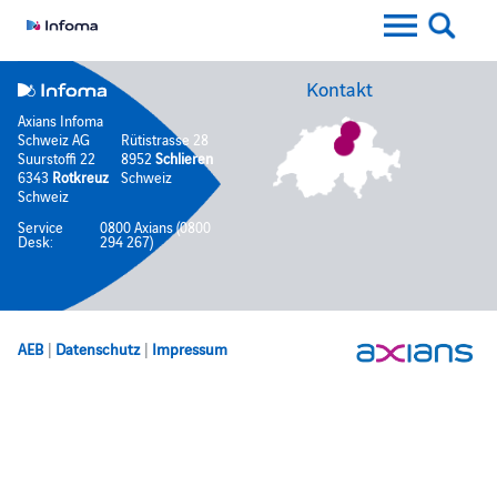
Kontakt
Axians Infoma
Schweiz AG
Rütistrasse 28
Suurstoffi 22
8952
Schlieren
6343
Rotkreuz
Schweiz
Schweiz
Service
0800 Axians (0800
Desk:
294 267)
AEB
|
Datenschutz
|
Impressum