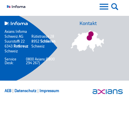
Kontakt
Axians Infoma
Schweiz AG
Rütistrasse 28
Suurstoffi 22
8952
Schlieren
6343
Rotkreuz
Schweiz
Schweiz
Service
0800 Axians (0800
Desk:
294 267)
AEB
|
Datenschutz
|
Impressum