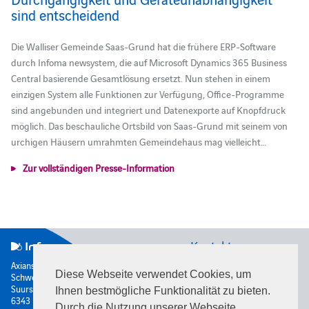
sind entscheidend
Die Walliser Gemeinde Saas-Grund hat die frühere ERP-Software
durch Infoma newsystem, die auf Microsoft Dynamics 365 Business
Central basierende Gesamtlösung ersetzt. Nun stehen in einem
einzigen System alle Funktionen zur Verfügung, Office-Programme
sind angebunden und integriert und Datenexporte auf Knopfdruck
möglich. Das beschauliche Ortsbild von Saas-Grund mit seinem von
urchigen Häusern umrahmten Gemeindehaus mag vielleicht…
Zur vollständigen Presse-Information
Kontakt
Axians Infoma
Diese Webseite verwendet Cookies, um
Schweiz AG
Rütistrasse 28
Suurstoffi 22
8952
Schlieren
Ihnen bestmögliche Funktionalität zu bieten.
6343
Rotkreuz
Schweiz
Durch die Nutzung unserer Webseite