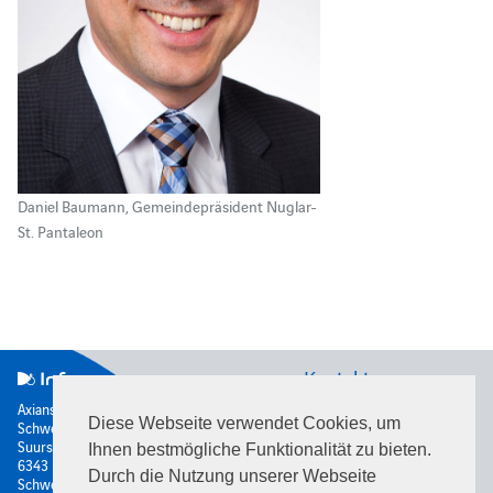
Daniel Baumann, Gemeindepräsident Nuglar-
St. Pantaleon
Kontakt
Axians Infoma
Diese Webseite verwendet Cookies, um
Schweiz AG
Rütistrasse 28
Suurstoffi 22
8952
Schlieren
Ihnen bestmögliche Funktionalität zu bieten.
6343
Rotkreuz
Schweiz
Durch die Nutzung unserer Webseite
Schweiz