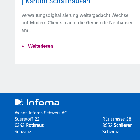
| Kanton Schaffhausen
Verwaltungsdigitalisierung weitergedacht Wechsel
auf Modern Clients macht die Gemeinde Neuhausen
am …
Weiterlesen
Axians Infoma Schweiz AG
Suurstoffi 22
Rütistrasse 28
6343
Rotkreuz
8952
Schlieren
Schweiz
Schweiz