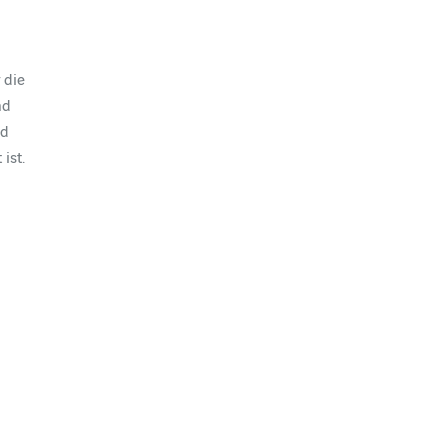
 die
nd
nd
ist.