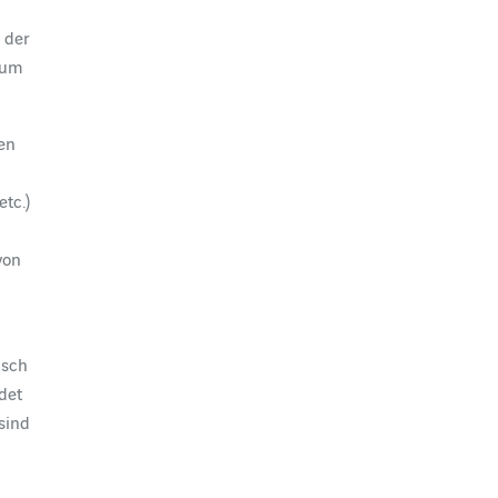
 der
zum
den
etc.)
von
nsch
det
sind