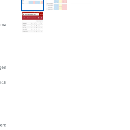
foma
ngen
isch
n
tere