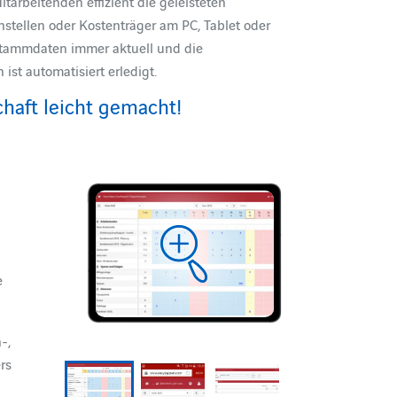
arbeitenden effizient die geleisteten
nstellen oder Kostenträger am PC, Tablet oder
 Stammdaten immer aktuell und die
st automatisiert erledigt.
chaft leicht gemacht!
e
-,
ers