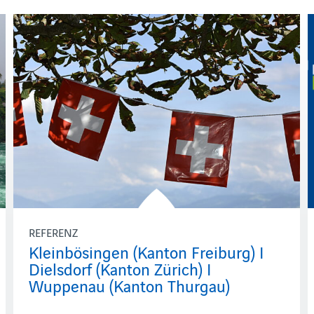
REFERENZ
Kleinbösingen (Kanton Freiburg) I
Dielsdorf (Kanton Zürich) I
Wuppenau (Kanton Thurgau)