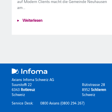
auf Modern Clients macht die Gemeinde Neuhausen
am …
Weiterlesen
Axians Infoma Schweiz AG
Suurstoffi 22
Rütistrasse 28
6343
Rotkreuz
8952
Schlieren
Schweiz
Schweiz
Service Desk:
0800 Axians (0800 294 267)